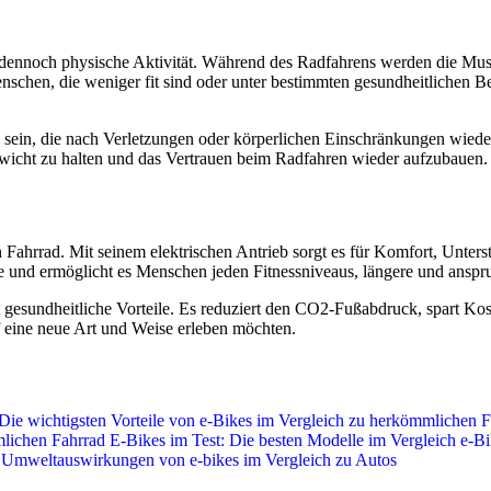
es dennoch physische Aktivität. Während des Radfahrens werden die Mu
nschen, die weniger fit sind oder unter bestimmten gesundheitlichen B
 sein, die nach Verletzungen oder körperlichen Einschränkungen wiede
gewicht zu halten und das Vertrauen beim Radfahren wieder aufzubauen.
n Fahrrad. Mit seinem elektrischen Antrieb sorgt es für Komfort, Unte
e und ermöglicht es Menschen jeden Fitnessniveaus, längere und anspru
 gesundheitliche Vorteile. Es reduziert den CO2-Fußabdruck, spart Kost
uf eine neue Art und Weise erleben möchten.
Die wichtigsten Vorteile von e-Bikes im Vergleich zu herkömmlichen F
mlichen Fahrrad
E-Bikes im Test: Die besten Modelle im Vergleich
e-Bi
Umweltauswirkungen von e-bikes im Vergleich zu Autos