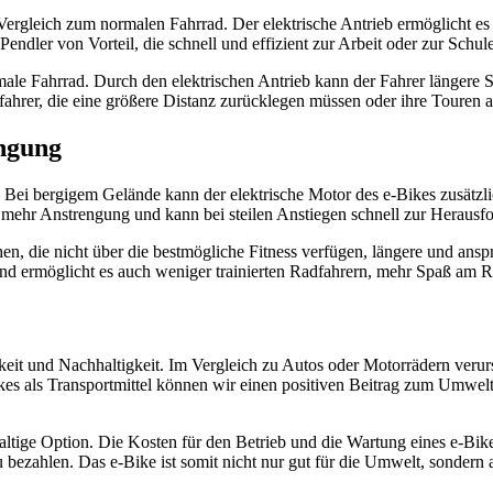
 Vergleich zum normalen Fahrrad. Der elektrische Antrieb ermöglicht e
endler von Vorteil, die schnell und effizient zur Arbeit oder zur Schu
ormale Fahrrad. Durch den elektrischen Antrieb kann der Fahrer länger
fahrer, die eine größere Distanz zurücklegen müssen oder ihre Toure
engung
 Bei bergigem Gelände kann der elektrische Motor des e-Bikes zusätzli
h mehr Anstrengung und kann bei steilen Anstiegen schnell zur Heraus
n, die nicht über die bestmögliche Fitness verfügen, längere und ansp
 und ermöglicht es auch weniger trainierten Radfahrern, mehr Spaß am 
keit und Nachhaltigkeit. Im Vergleich zu Autos oder Motorrädern verur
s als Transportmittel können wir einen positiven Beitrag zum Umwel
hhaltige Option. Die Kosten für den Betrieb und die Wartung eines e-Bi
u bezahlen. Das e-Bike ist somit nicht nur gut für die Umwelt, sondern 