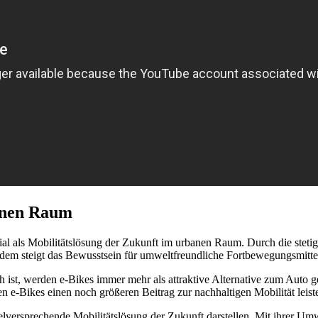
banen Raum
al als Mobilitätslösung der Zukunft im urbanen Raum. Durch die steti
dem steigt das Bewusstsein für umweltfreundliche Fortbewegungsmittel
ch ist, werden e-Bikes immer mehr als attraktive Alternative zum Auto
 e-Bikes einen noch größeren Beitrag zur nachhaltigen Mobilität leist
elversprechende Mobilitätslösung der Zukunft darstellen. Mit ihrer Umwe