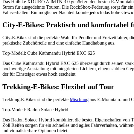
Das Haibike XDURO AllMTN 3.0 gehört zu den besten E-Mountainbik
Strom für ausgedehnte Touren. Die RockShox-Federung sorgt für ein a
Fahrverhalten. Ein möglicher Nachteil könnte jedoch das hohe Gewic
City-E-Bikes: Praktisch und komfortabel f
City-E-Bikes sind die perfekte Wahl für Pendler und Freizeitfahrer, d
praktische Zubehörteile und eine einfache Handhabung aus.
Top-Modell: Cube Kathmandu Hybrid EXC 625
Das Cube Kathmandu Hybrid EXC 625 überzeugt durch seinen starke
hochwertige Ausstattung mit integrierten Lichtern, einem stabilen Ge
der für Einsteiger etwas hoch erscheint.
Trekking-E-Bikes: Flexibel auf Tour
Trekking-E-Bikes sind die perfekte
Mischung
aus E-Mountain- und Cit
Top-Modell: Radon Solace Hybrid
Das Radon Solace Hybrid kombiniert die besten Eigenschaften von T
Zoll Reifen sorgen für ein schnelles und agiles Fahrverhalten, währ
individualisierbare Optionen bietet.