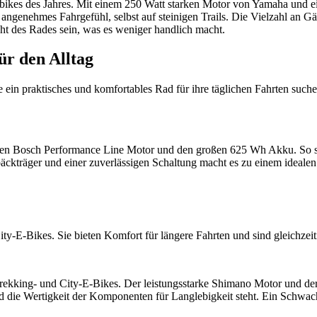
es des Jahres. Mit einem 250 Watt starken Motor von Yamaha und ei
ngenehmes Fahrgefühl, selbst auf steinigen Trails. Die Vielzahl an Gä
ht des Rades sein, was es weniger handlich macht.
ür den Alltag
ie ein praktisches und komfortables Rad für ihre täglichen Fahrten such
n Bosch Performance Line Motor und den großen 625 Wh Akku. So sin
päckträger und einer zuverlässigen Schaltung macht es zu einem idealen 
y-E-Bikes. Sie bieten Komfort für längere Fahrten und sind gleichzeit
rekking- und City-E-Bikes. Der leistungsstarke Shimano Motor und der
end die Wertigkeit der Komponenten für Langlebigkeit steht. Ein Schwa